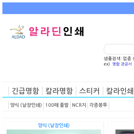
샘플검색: 업종
ex)
명함 관공서
긴급명함
칼라명함
스티커
칼라인쇄
양식 (낱장인쇄)
100매 풀발
NCR지
각종봉투
양식 (낱장인쇄)