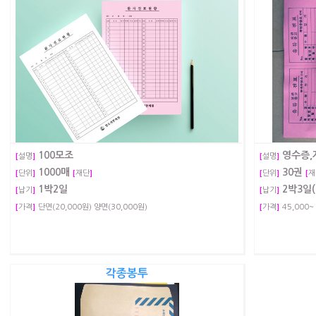
100모조
영수증,
[
설명
]
[
설명
]
1000매
30권
[
단위
]
[
재단
]
[
단위
]
[
재
1박2일
2박3일
[
납기
]
[
납기
]
[
가격
]
단면(20,000원) 양면(30,000원)
[
가격
]
45,000~
각종봉투