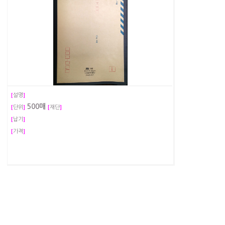
[
설명
]
500매
[
단위
]
[
재단
]
[
납기
]
[
가격
]